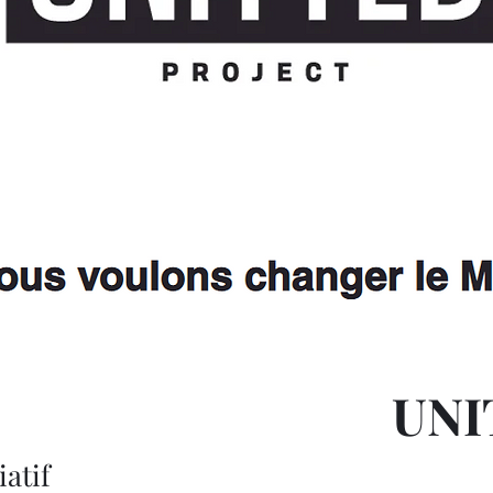
UNI
iatif