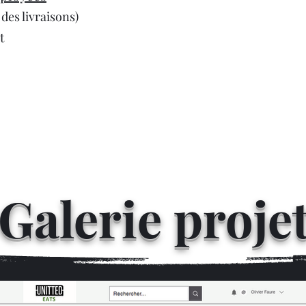
des livraisons)
t
Galerie proje