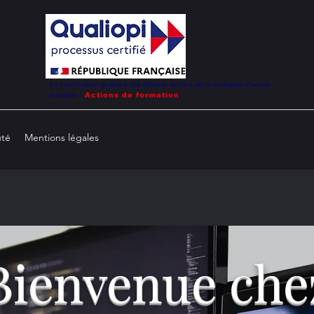
La certification qualité a été délivrée au titre de la catégorie d'action
Action
s de formation
suivante :
té
Mentions légales
Bienvenue che